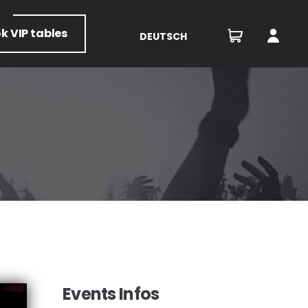
ok
VIP tables
DEUTSCH
Events Infos